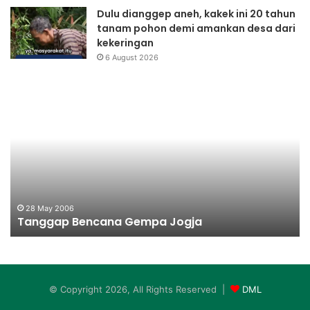
Dulu dianggep aneh, kakek ini 20 tahun
tanam pohon demi amankan desa dari
kekeringan
6 August 2026
Tanggap
Da
Bencana
Ba
Gempa
Ke
Jogja
28 May 2006
Tanggap Bencana Gempa Jogja
© Copyright 2026, All Rights Reserved |
DML