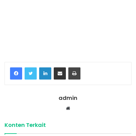
Temukan peta dengan kualitas terbaik untuk gambar
peta
indonesia
lengkap dengan provinsi.
Facebook
Twitter
LinkedIn
Share via Email
Print
admin
Website
Konten Terkait